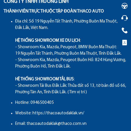
CÔNG TY TNHH TRƯỜNG LINH
THÀNH VIÊN TRỰC THUỘC TẬP ĐOÀN THACO AUTO
Địa chỉ:
Số 19 Nguyễn Tất Thành, Phường Buôn Ma Thuột, Tỉnh
Đắk Lắk, Việt Nam.
HỆ THỐNG SHOWROOM XE DU LỊCH
:
- Showroom Kia, Mazda, Peugeot, BMW Buôn Ma Thuột: Số
19 Nguyễn Tất Thành, Phường Buôn Ma Thuột, Tỉnh Đắk Lắk.
- Showroom Kia, Mazda, Peugeot Buôn Hồ: 824 Hùng Vương,
Phường Buôn Hồ, Tỉnh Đắk Lắk.
HỆ THỐNG SHOWROOM TẢI, BUS
:
- Showroom Tải Bus Đắk Lắk: Thửa đất số 13, tờ bản đồ số 66,
Phường Tân An, Tỉnh Đắk Lắk.
( Tìm vị trí )
Hotline:
0946500405
Website:
https://thacoautodaklak.vn/
Email:
thacoautodaklak@thaco.com.vn