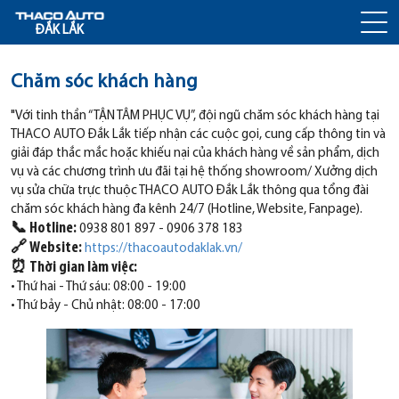
ĐẮK LẮK
Chăm sóc khách hàng
"Với tinh thần “TẬN TÂM PHỤC VỤ”, đội ngũ chăm sóc khách hàng tại
THACO AUTO Đắk Lắk tiếp nhận các cuộc gọi, cung cấp thông tin và
giải đáp thắc mắc hoặc khiếu nại của khách hàng về sản phẩm, dịch
vụ và các chương trình ưu đãi tại hệ thống showroom/ Xưởng dịch
vụ sửa chữa trực thuộc THACO AUTO Đắk Lắk thông qua tổng đài
chăm sóc khách hàng đa kênh 24/7 (Hotline, Website, Fanpage).
📞 Hotline:
0938 801 897 - 0906 378 183
🔗 Website:
https://thacoautodaklak.vn/
⏰ Thời gian làm việc:
• Thứ hai - Thứ sáu: 08:00 - 19:00
• Thứ bảy - Chủ nhật: 08:00 - 17:00