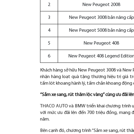
2
New Peugeot 2008
3
New Peugeot 3008 bản nâng cấp
4
New Peugeot 5008 bản nâng cấp
5
New Peugeot 408
6
New Peugeot 408 Legend Editio
Khách hàng s
ở hữu New Peugeot 3008 v
à New 
nh
ận h
àng lo
ạt qu
à t
ặng th
ương hi
ệu trị gi
á tr
t
ấm l
ót khoang hành lý, t
ấm chắn khoang
đ
ộng 
“S
ắm xe sang, r
út th
ăm l
ộc v
àng” cùng
ưu đ
ãi lê
THACO AUTO v
à BMW tri
ển khai ch
ương tr
ình
với mức
ưu đ
ãi lên
đ
ến 700 triệu
đ
ồng, mang
n
ăm.
B
ên c
ạnh
đ
ó, ch
ương tr
ình “S
ắm xe sang, r
út th
ă