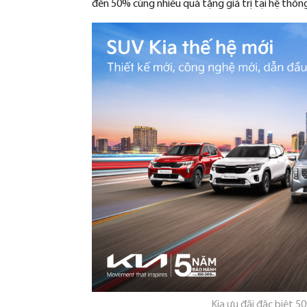
đ
ến 50% c
ùng nhi
ều qu
à t
ặng gi
á tr
ị tại hệ thố
Kia
ưu đ
ãi
đ
ặc biệt 5