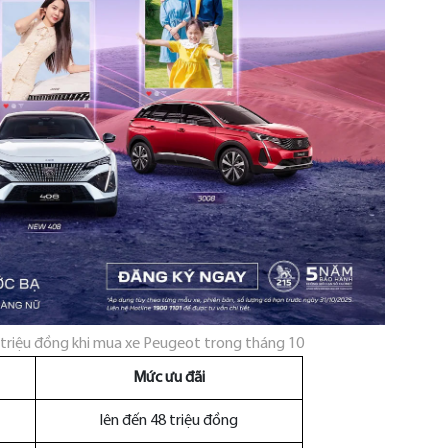
tri
ệu
đ
ồng khi mua xe Peugeot trong th
áng 10
Mức ưu đãi
lên đến 48 triệu đồng