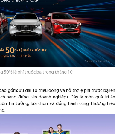
g 50% l
ệ ph
í tr
ư
ớc bạ trong th
áng 10
 bao g
ồm:
ưu đ
ãi 10 tri
ệu
đ
ồng v
à h
ỗ trợ lệ ph
í tr
ư
ớc bạ l
ên
ách hàng
đ
ứng t
ên doanh nghi
ệp).
Đ
ây là món quà tri ân
luôn tin t
ư
ởng, lựa chọn v
à
đ
ồng h
ành cùng th
ương hi
ệu
ng.