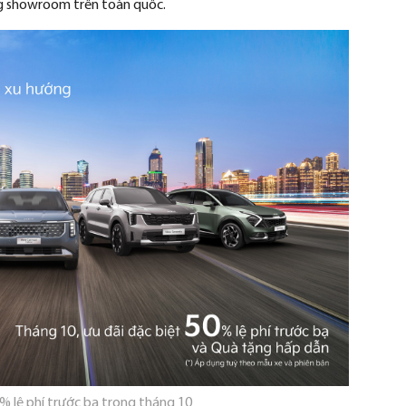
ng showroom tr
ên toàn qu
ốc.
0% lệ ph
í tr
ư
ớc bạ trong th
áng 10