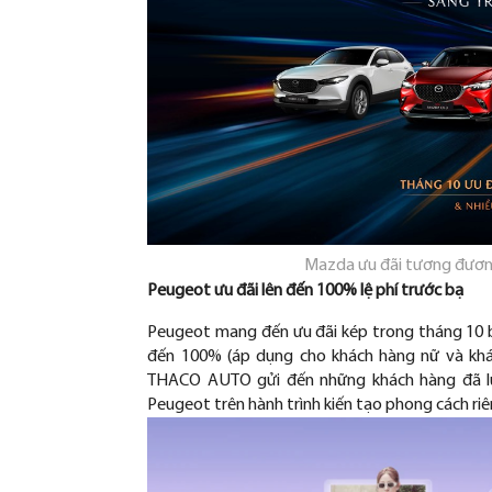
Mazda
ưu đ
ãi t
ương đươn
Peugeot
ưu đ
ãi lên
đ
ến 100% lệ ph
í tr
ư
ớc bạ
Peugeot mang
đ
ến
ưu đ
ãi kép trong tháng 10
đ
ến 100% (
áp d
ụng cho kh
ách hàng n
ữ v
à kh
THACO AUTO g
ửi
đ
ến những kh
ách hàng
đ
ã 
Peugeot tr
ên hành trình ki
ến tạo phong c
ách riê