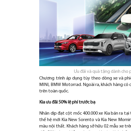
Ưu đãi và quà tặng dành cho
Ch
ương tr
ình áp d
ụng t
ùy theo dòng xe và phi
MINI, BMW Motorrad. Ngo
ài ra, khách hàng có 
tr
ên toàn qu
ốc.
Kia
ưu đ
ãi 50% l
ệ ph
í tr
ư
ớc bạ
Nh
ân d
ịp
đ
ạt cột mốc 400.000 xe Kia b
án ra t
ại 
thế hệ mới Kia New Sorento v
à Kia New Mornin
m
àu n
ội thất. Kh
ách hàng s
ở hữu 02 mẫu xe tr
ê