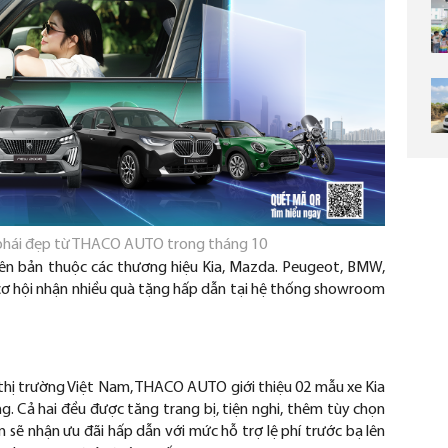
 phái đẹp từ THACO AUTO trong tháng 10
ên b
ản thuộc c
ác th
ương hi
ệu Kia, Mazda. Peugeot, BMW,
c
ơ h
ội nhận nhiều qu
à t
ặng hấp dẫn tại hệ thống showroom
thị tr
ư
ờng Việt Nam, THACO AUTO giới thiệu 02 mẫu xe Kia
g. C
ả hai
đ
ều
đư
ợc t
ăng trang b
ị, tiện nghi, th
êm tùy ch
ọn
n s
ẽ nhận
ưu đ
ãi h
ấp dẫn với mức hỗ trợ lệ ph
í tr
ư
ớc bạ l
ên