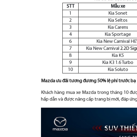
STT
Mẫu xe
1
Kia Sonet
2
Kia Seltos
3
Kia Carens
4
Kia Sportage
6
Kia New Carnival H
7
Kia New Carnival
2.2D Sig
8
Kia K5
9
Kia K3 1.6 Turbo
10
Kia Soluto
Mazda
ưu đ
ãi t
ương đương 50% l
ệ ph
í tr
ư
ớc bạ
Kh
ách hàng mua xe Mazda trong tháng 10
đư
hấp dẫn v
à
đư
ợc n
âng c
ấp trang bị mới,
đ
áp
ứng