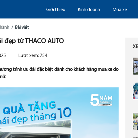
Giới thiệu
Kinh doanh
Mua xe
thành
Bài viết
ái đẹp từ THACO AUTO
X
025
Lượt xem:
754
ương trình ưu đãi đặc biệt dành cho khách hàng mua xe do
nữ.