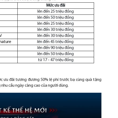
Mức ưu đãi
lên đến 25 triệu đồng
lên đến 50 triệu đồng
lên đến 25 triệu đồng
lên đến 30 triệu đồng
EV
lên đến 30 triệu đồng
nature
lên đến 45 triệu đồng
lên đến 90 triệu đồng
lên đến 50 triệu đồng
từ 17 - 47 triệu đồng
ợc
ưu đ
ãi t
ương đương 50% l
ệ ph
í tr
ư
ớc bạ c
ùng quà t
ặng
 nhu cầu ng
ày càng cao c
ủa ng
ư
ời d
ùng.