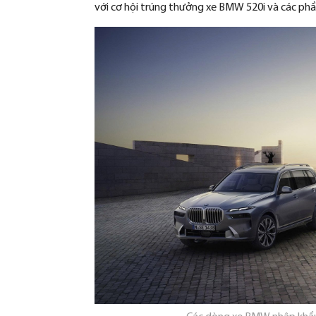
v
ới c
ơ h
ội tr
úng th
ư
ởng xe BMW 520i v
à các ph
ầ