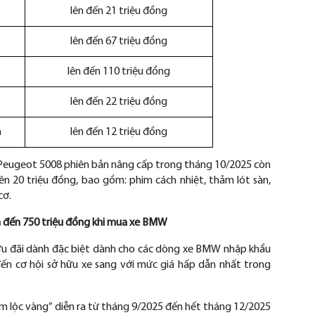
lên đến 21 triệu đồng
lên đến 67 triệu đồng
lên đến 110 triệu đồng
lên đến 22 triệu đồng
n
lên đến 12 triệu đồng
Peugeot 5008 phiên b
ản n
âng c
ấp trong th
áng 10/2025 còn
ên 20 tri
ệu
đ
ồng, bao gồm: phim c
ách nhi
ệt, thảm l
ót sàn,
c
ơ.
n
đ
ến 750 triệu
đ
ồng khi mua xe BMW
ưu đ
ãi dành
đ
ặc biệt d
ành cho các dòng xe BMW nh
ập khẩu
đ
ến c
ơ h
ội sở hữu xe sang với mức gi
á h
ấp dẫn nhất trong
m l
ộc v
àng” di
ễn ra từ th
áng 9/2025
đ
ến hết th
áng 12/2025