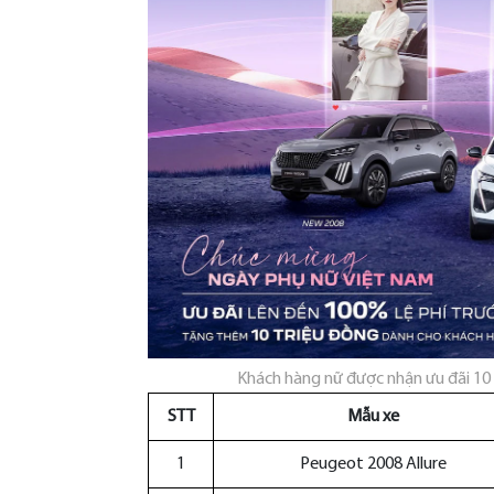
Khách hàng n
ữ
đư
ợc nhận
ưu đ
ãi 10 
STT
Mẫu xe
1
Peugeot 2008 Allure