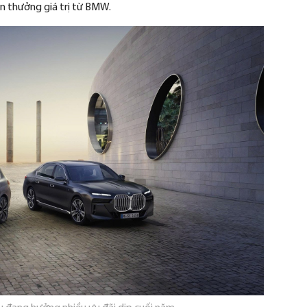
n th
ư
ởng gi
á tr
ị từ BMW.