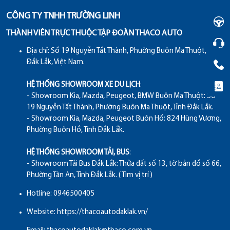
CÔNG TY TNHH TRƯỜNG LINH
THÀNH VIÊN TRỰC THUỘC TẬP ĐOÀN THACO AUTO
Địa chỉ:
Số 19 Nguyễn Tất Thành, Phường Buôn Ma Thuột, Tỉnh
Đắk Lắk, Việt Nam.
HỆ THỐNG SHOWROOM XE DU LỊCH
:
- Showroom Kia, Mazda, Peugeot, BMW Buôn Ma Thuột: Số
19 Nguyễn Tất Thành, Phường Buôn Ma Thuột, Tỉnh Đắk Lắk.
- Showroom Kia, Mazda, Peugeot Buôn Hồ: 824 Hùng Vương,
Phường Buôn Hồ, Tỉnh Đắk Lắk.
HỆ THỐNG SHOWROOM TẢI, BUS
:
- Showroom Tải Bus Đắk Lắk: Thửa đất số 13, tờ bản đồ số 66,
Phường Tân An, Tỉnh Đắk Lắk.
( Tìm vị trí )
Hotline:
0946500405
Website:
https://thacoautodaklak.vn/