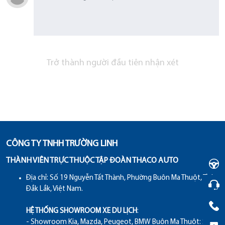
Trở thành người đầu tiên nhận xét
CÔNG TY TNHH TRƯỜNG LINH
THÀNH VIÊN TRỰC THUỘC TẬP ĐOÀN THACO AUTO
Địa chỉ:
Số 19 Nguyễn Tất Thành, Phường Buôn Ma Thuột, Tỉnh
Đắk Lắk, Việt Nam.
HỆ THỐNG SHOWROOM XE DU LỊCH
:
- Showroom Kia, Mazda, Peugeot, BMW Buôn Ma Thuột: Số