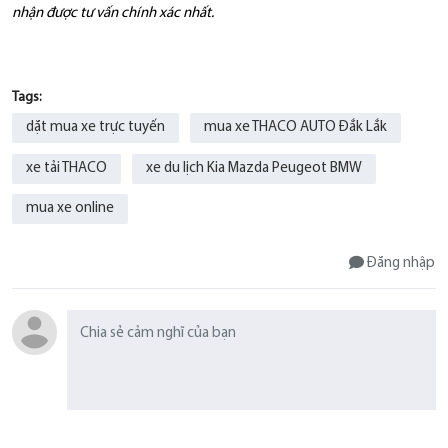
nhận được tư vấn chính xác nhất.
Tags:
dặt mua xe trực tuyến
mua xe THACO AUTO Đắk Lắk
xe tải THACO
xe du lịch Kia Mazda Peugeot BMW
mua xe online
Đăng nhập