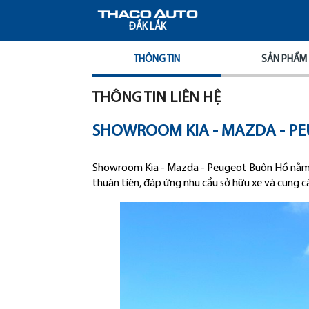
ĐẮK LẮK
THÔNG TIN
SẢN PHẨM 
THÔNG TIN LIÊN HỆ
SHOWROOM KIA - MAZDA - P
Showroom Kia - Mazda - Peugeot Buôn Hồ nằm t
thuận tiện, đáp ứng nhu cầu sở hữu xe và cung