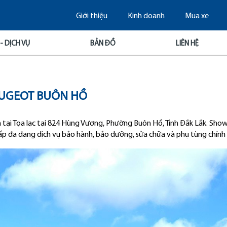
Giới thiệu
Kinh doanh
Mua xe
- DỊCH VỤ
BẢN ĐỒ
LIÊN HỆ
EUGEOT BUÔN HỒ
ại Tọa lạc tại
824 Hùng Vương, Phường Buôn Hồ, Tỉnh Đắk Lắk.
Show
 cấp đa dạng dịch vụ bảo hành, bảo dưỡng, sửa chữa và phụ tùng ch