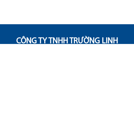
CÔNG TY TNHH TRƯỜNG LINH
MEMBER OF THACO AUTO GROUP
a Thuột, Tỉnh Đắk Lắk, Việt Nam.
 Thuột: Số 19 Nguyễn Tất Thành, Phường Buôn
Hùng Vương, Phường Buôn Hồ, Tỉnh Đắk Lắk.
bản đồ số 66, Phường Tân An, Tỉnh Đắk Lắk.
( Find