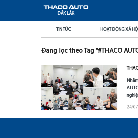
ĐẮK LẮK
TIN TỨC
HOẠT ĐỘNG XÃ HỘ
Đang lọc theo Tag "#THACO AU
THACO
Nhằm 
AUTO 
nghiệ
24/07